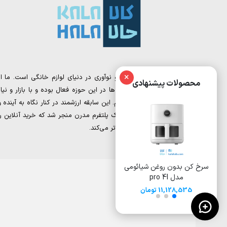
×
کالا حالا، نقطه تلاقی تجربه و نوآوری در دنیای لوازم خانگی است. ما از
محصولات پیشنهادی
تیمی تشکیل شده‌ایم که سال‌ها در این حوزه فعال بوده و با بازار و نیاز
مشتریان به‌خوبی آشنا هستیم. این سابقه ارزشمند در کنار نگاه به آینده و
دیجیتال مارکتینگ، به خلق یک پلتفرم مدرن منجر شد که خرید آنلاین را
برای شما ساده‌تر و هوشمندانه‌تر می‌کند.
سرخ کن بدون روغن شیائومی
سرخ کن بدون روغن 8 لیتری
سرخ کن 
مدل pro 4l
شیائومی مدل Deerma
ایوولی مدل EVKA-AF8008D
DEM-KZ150W
11,128,535 تومان
15,500,000
17,000,000 تومان