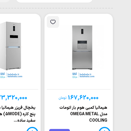
23,320,000
167,620,000
تومان
هيماليا کمبي هوم بار اتومات
یخچال فریزر هيماليا
مدل OMEGA METAL
پنج کاره
COOLING
سفيد ساده...