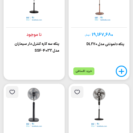
19,167,680
نا موجود
تومان
پنکه سه کاره کنترل دار سیماران
پنکه دلمونتی مدل DL270
مدل SSF-4032
خرید اقساطی