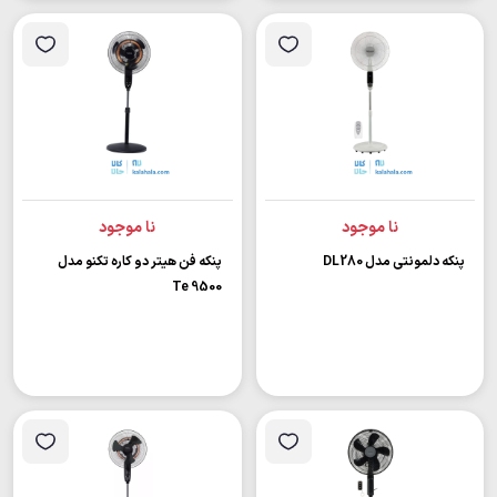
نا موجود
نا موجود
پنکه دلمونتی مدل DL280
پنکه فن هیتر دو کاره تکنو مدل
Te 9500