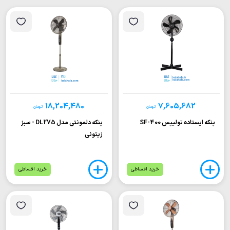
18,204,480
7,605,682
تومان
تومان
پنکه ایستاده تولیپس SF-400
پنکه دلمونتی مدل DL275 - سبز
زیتونی
خرید اقساطی
خرید اقساطی