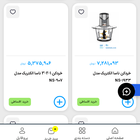
5,375,906
7,281,093
تومان
تومان
خردکن ناسا الکتریک مدل
خردکن 1-2-3 ناسا الکتریک مدل
NS-907
NS-۱۹۳۳
🛍️
خرید اقساطی
خرید اقساطی
0
صفحه اصلی
دسته بندی
پروفایل
سبد خرید