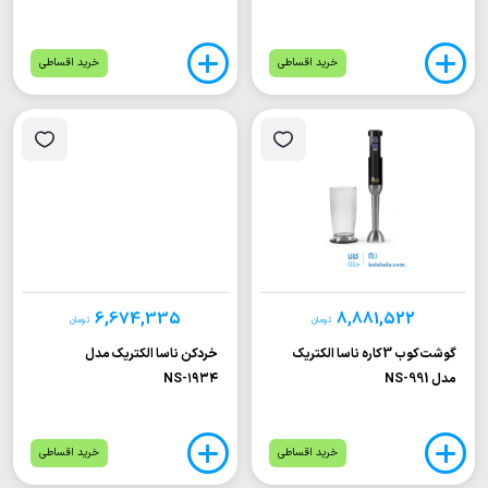
خرید اقساطی
خرید اقساطی
6,674,335
8,881,522
تومان
تومان
گوشت‌کوب 3کاره ناسا الکتریک
خردکن ناسا الکتریک مدل
مدل NS-991
NS-۱۹۳۴
خرید اقساطی
خرید اقساطی