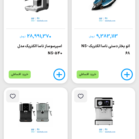
28,991,370
9,383,113
تومان
تومان
اتو بخار دستی ناسا الکتریک NS-
اسپرسوساز ناسا الکتریک مدل
NS-540
68
خرید اقساطی
خرید اقساطی