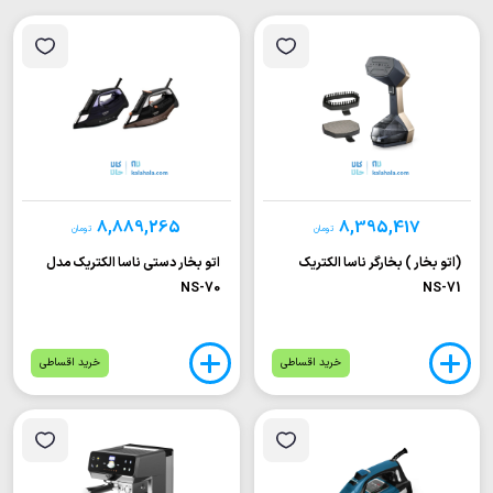
8,889,265
8,395,417
تومان
تومان
(اتو بخار ) بخارگر ناسا الکتریک
اتو بخار دستی ناسا الکتریک مدل
NS-70
NS-71
خرید اقساطی
خرید اقساطی