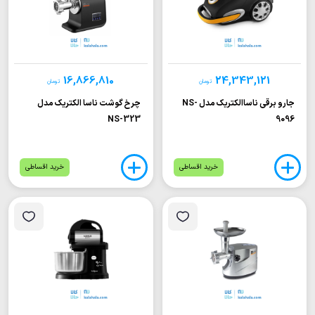
16,866,810
24,343,121
تومان
تومان
جارو برقی ناساالکتریک مدل NS-
چرخ گوشت ناسا الکتریک مدل
NS-323
9096
خرید اقساطی
خرید اقساطی