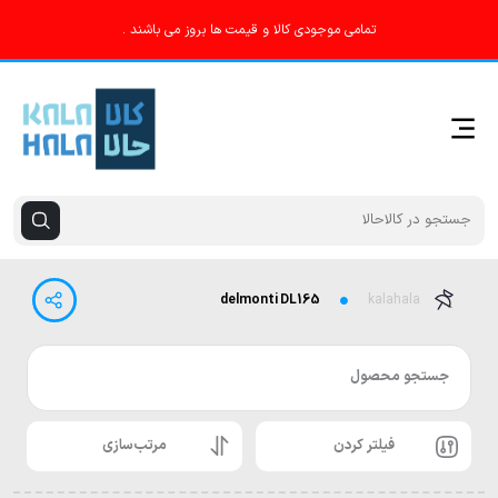
تمامی موجودی کالا و قیمت ها بروز می باشند .
delmonti DL165
kalahala
جستجو محصول
فیلتر کردن
مرتب‌سازی