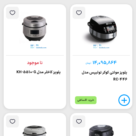
14,095,864
نا موجود
تومان
پلوپز کاخلر مدل KH-5510-G
پلوپز مولتی کوکر تولیپس مدل
RC-446
خرید اقساطی