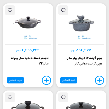
4,499,264
894,465
تومان
تومان
پیلو قابلمه 16 دربدار پیلو مدل
تابه دو دسته کاندید مدل پروانه
هپی گرانیت مولتی کالر
سایز 32
خرید اقساطی
خرید اقساطی