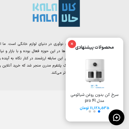
×
کالا حالا، نقطه تلاقی تجربه و نوآوری در دنیای لوازم خانگی است. ما از
محصولات پیشنهادی
تیمی تشکیل شده‌ایم که سال‌ها در این حوزه فعال بوده و با بازار و نیاز
مشتریان به‌خوبی آشنا هستیم. این سابقه ارزشمند در کنار نگاه به آینده و
دیجیتال مارکتینگ، به خلق یک پلتفرم مدرن منجر شد که خرید آنلاین را
برای شما ساده‌تر و هوشمندانه‌تر می‌کند.
سرخ کن بدون روغن شیائومی
سرخ کن بدون روغن 8 لیتری
سرخ کن 
مدل pro 4l
شیائومی مدل Deerma
ایوولی مدل EVKA-AF8008D
DEM-KZ150W
11,128,535 تومان
15,500,000
17,000,000 تومان