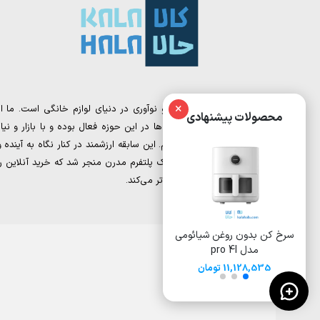
×
کالا حالا، نقطه تلاقی تجربه و نوآوری در دنیای لوازم خانگی است. ما از
محصولات پیشنهادی
تیمی تشکیل شده‌ایم که سال‌ها در این حوزه فعال بوده و با بازار و نیاز
مشتریان به‌خوبی آشنا هستیم. این سابقه ارزشمند در کنار نگاه به آینده و
دیجیتال مارکتینگ، به خلق یک پلتفرم مدرن منجر شد که خرید آنلاین را
برای شما ساده‌تر و هوشمندانه‌تر می‌کند.
سرخ کن بدون روغن شیائومی
سرخ کن بدون روغن 8 لیتری
سرخ کن 
مدل pro 4l
شیائومی مدل Deerma
ایوولی مدل EVKA-AF8008D
DEM-KZ150W
11,128,535 تومان
15,500,000
17,000,000 تومان