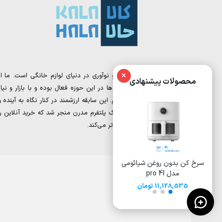
×
کالا حالا، نقطه تلاقی تجربه و نوآوری در دنیای لوازم خانگی است. ما از
محصولات پیشنهادی
تیمی تشکیل شده‌ایم که سال‌ها در این حوزه فعال بوده و با بازار و نیاز
مشتریان به‌خوبی آشنا هستیم. این سابقه ارزشمند در کنار نگاه به آینده و
دیجیتال مارکتینگ، به خلق یک پلتفرم مدرن منجر شد که خرید آنلاین را
برای شما ساده‌تر و هوشمندانه‌تر می‌کند.
سرخ کن بدون روغن شیائومی
سرخ کن بدون روغن 8 لیتری
سرخ کن 
مدل pro 4l
شیائومی مدل Deerma
ایوولی مدل EVKA-AF8008D
DEM-KZ150W
11,128,535 تومان
15,500,000
17,000,000 تومان