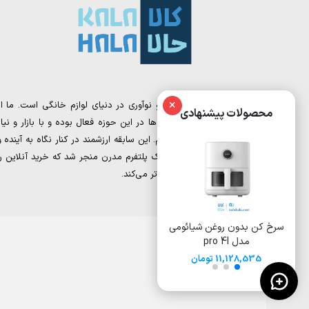
×
کالا حالا، نقطه تلاقی تجربه و نوآوری در دنیای لوازم خانگی است. ما از
محصولات پیشنهادی
تیمی تشکیل شده‌ایم که سال‌ها در این حوزه فعال بوده و با بازار و نیاز
مشتریان به‌خوبی آشنا هستیم. این سابقه ارزشمند در کنار نگاه به آینده و
دیجیتال مارکتینگ، به خلق یک پلتفرم مدرن منجر شد که خرید آنلاین را
برای شما ساده‌تر و هوشمندانه‌تر می‌کند.
سرخ کن بدون روغن شیائومی
سرخ کن بدون روغن 8 لیتری
سرخ کن 
مدل pro 4l
شیائومی مدل Deerma
ایوولی مدل EVKA-AF8008D
DEM-KZ150W
11,128,535 تومان
15,500,000
17,000,000 تومان