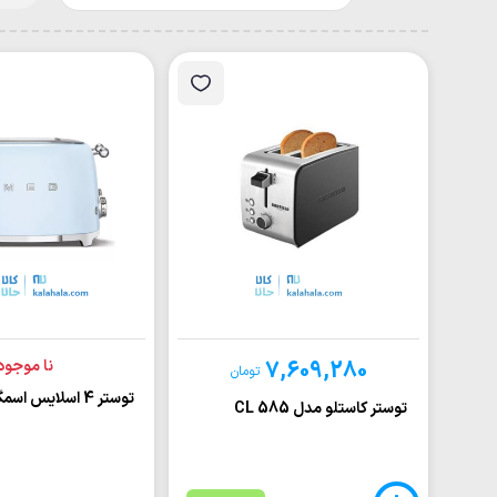
7,609,280
نا موجود
تومان
توستر 4 اسلایس اسمگ TSF03
توستر کاستلو مدل CL 585