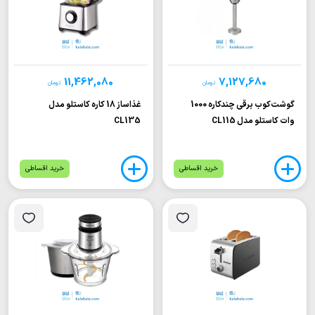
11,462,080
7,127,680
تومان
تومان
گوشت‌کوب برقی چندکاره 1000
غذاساز 18 کاره کاستلو مدل
وات کاستلو مدل CL115
CL135
خرید اقساطی
خرید اقساطی