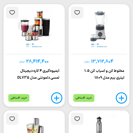
28,414,400
13,712,804
تومان
تومان
مخلوط کن و آسیاب کن 1.5
آبمیوه‌گیری ۴ کاره دیجیتال
لیتری بیم مدل 1809
لمسی دلمونتی مدل DL735
خرید اقساطی
خرید اقساطی