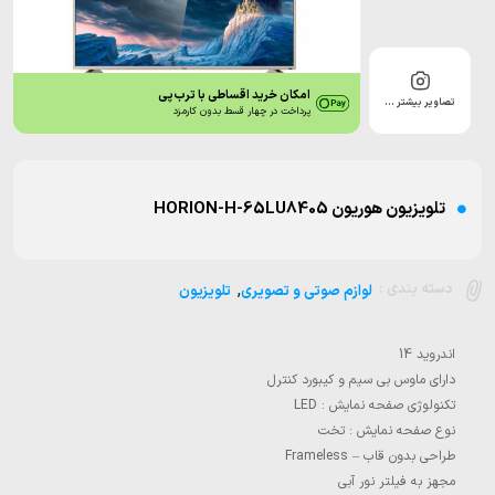
امکان خرید اقساطی با ترب‌پی
تصاویر بیشتر …
پرداخت در چهار قسط بدون کارمزد
تلویزیون هوریون HORION-H-65LU8405
,
دسته بندی :
لوازم صوتی و تصویری
تلویزیون