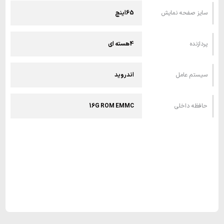
سایز صفحه نمایش
65اینچ
پردازنده
4هسته ای
سیستم عامل
اندروید
حافظه داخلی
16G ROM EMMC