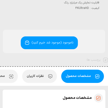
ناموجود (موجود شد خبرم کنید)
برچسب ها:
مشخصات محصول
نظرات کاربران
محص
یکودر آنلاین – HEVC
مشخصات محصول