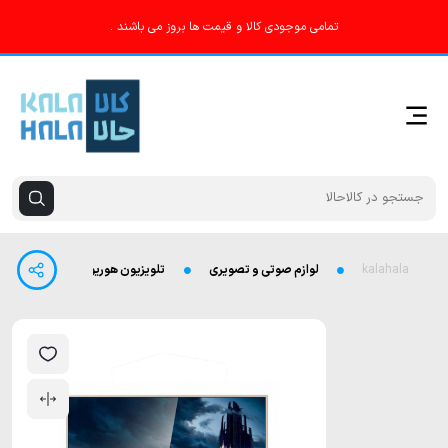
تمامی موجودی کالا و قیمت ها بروز می باشند .
kalahala
لوازم صوتی و تصویری
تلویزیون هوریون HORION-H-65LU8405