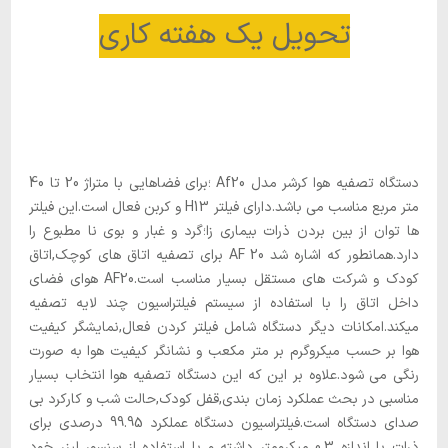
تحویل یک هفته کاری
دستگاه تصفیه هوا کرشر مدل Af20 ؛برای فضاهایی با متراژ 20 تا 40
متر مربع مناسب می باشد.دارای فیلتر H13 و کربن فعال است.این فیلتر
ها توان از بین بردن ذرات بیماری زا؛گرد و غبار و بوی نا مطبوع را
دارد.همانطور که اشاره شد AF 20 برای تصفیه اتاق های کوچک,اتاق
کودک و شرکت های مستقل بسیار مناسب است.AF20 هوای فضای
داخل اتاق را با استفاده از سیستم فیلتراسیون چند لایه تصفیه
میکند.امکانات دیگر دستگاه شامل فیلتر کردن فعال,نمایشگر کیفیت
هوا بر حسب میکروگرم بر متر مکعب و نشانگر کیفیت هوا به صورت
رنگی می شود.علاوه بر این که این دستگاه تصفیه هوا انتخاب بسیار
مناسبی در بحث عملکرد زمان بندی,قفل کودک,حالت شب و کارکرد بی
صدای دستگاه است.فیلتراسیون دستگاه عملکرد 99.95 درصدی برای
ذرات با اندازه 0.3 میکرومتر داشته و با استفاده از سنسور لیزر خود