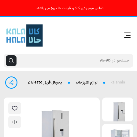
تمامی موجودی کالا و قیمت ها بروز می باشند .
kalahala
لوازم آشپزخانه
یخچال فریزر Eletto نوفراست یخساز اتومات مدل RF8410N-E2