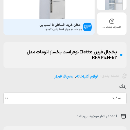
امکان خرید اقساطی با اسنپ‌پی
تصاویر بیشتر …
پرداخت در چهار قسط بدون کارمزد
یخچال فریزر Eletto نوفراست یخساز اتومات مدل
RF8410N-E2
,
دسته بندی :
لوازم آشپزخانه
یخچال فریزر
رنگ
سفید
1 عدد در انبار موجود می‌باشد.