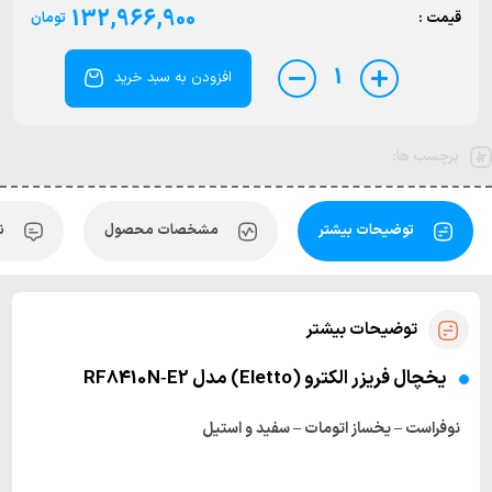
132,966,900
قیمت :
تومان
1
افزودن به سبد خرید
برچسب ها:
توضیحات بیشتر
مشخصات محصول
ن
توضیحات بیشتر
یخچال فریزر الکترو (Eletto) مدل RF8410N‑E2
نوفراست – یخساز اتومات – سفید و استیل