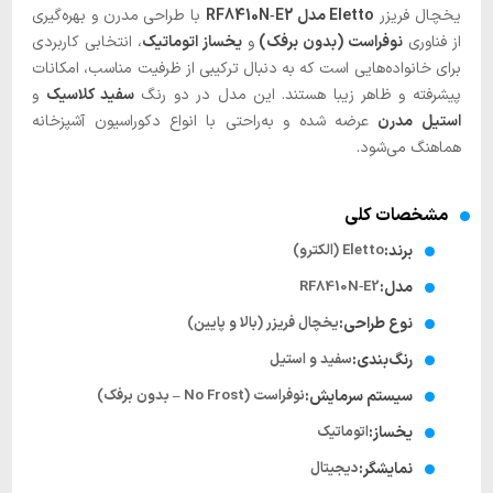
یخچال فریزر
Eletto مدل RF8410N‑E2
با طراحی مدرن و بهره‌گیری
از فناوری
نوفراست (بدون برفک)
و
یخساز اتوماتیک
، انتخابی کاربردی
برای خانواده‌هایی است که به دنبال ترکیبی از ظرفیت مناسب، امکانات
پیشرفته و ظاهر زیبا هستند. این مدل در دو رنگ
سفید کلاسیک
و
استیل مدرن
عرضه شده و به‌راحتی با انواع دکوراسیون آشپزخانه
هماهنگ می‌شود.
مشخصات کلی
برند:
Eletto (الکترو)
مدل:
RF8410N‑E2
نوع طراحی:
یخچال فریزر (بالا و پایین)
رنگ‌بندی:
سفید و استیل
سیستم سرمایش:
نوفراست (No Frost – بدون برفک)
یخساز:
اتوماتیک
نمایشگر:
دیجیتال