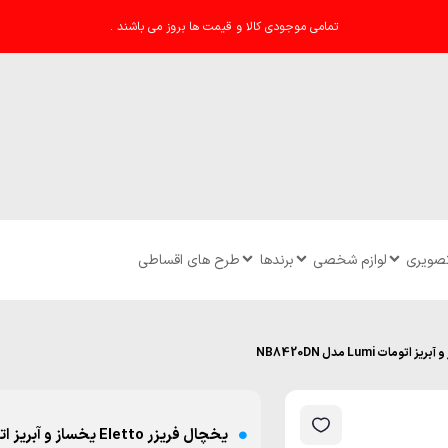
تمامی موجودی کالا و قیمت ها بروز می باشند .
تصویری
لوازم شخصی
برندها
طرح های اقساطی
یخچال فریزر Eletto یخساز و آبریز اتومات Lumi مدل NB8420DN