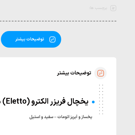
برچسب ها:
توضیحات بیشتر
توضیحات بیشتر
یخچال فریزر الکترو (Eletto) مدل NB8420DN Lumi
یخساز و آبریز اتومات – سفید و استیل