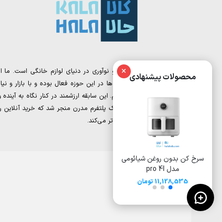
×
کالا حالا، نقطه تلاقی تجربه و نوآوری در دنیای لوازم خانگی است. ما از
محصولات پیشنهادی
تیمی تشکیل شده‌ایم که سال‌ها در این حوزه فعال بوده و با بازار و نیاز
مشتریان به‌خوبی آشنا هستیم. این سابقه ارزشمند در کنار نگاه به آینده و
دیجیتال مارکتینگ، به خلق یک پلتفرم مدرن منجر شد که خرید آنلاین را
برای شما ساده‌تر و هوشمندانه‌تر می‌کند.
ئومی
سرخ کن بدون روغن 8 لیتری
سرخ کن بدون روغن
شیائومی مدل Deerma
ایوولی مدل EVKA-AF8008D
DEM-KZ150W
15,500,000 تومان
17,000,000 تومان