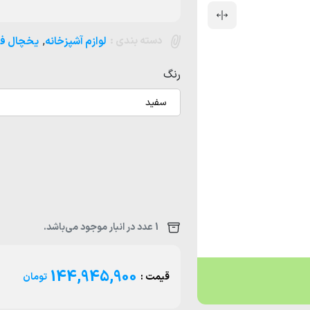
دسته بندی :
,
لوازم آشپزخانه
یخچال فر
رنگ
سفید
1 عدد در انبار موجود می‌باشد.
144,945,900
قیمت :
تومان