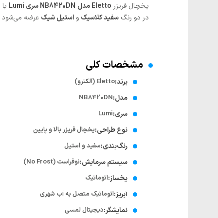
یخچال فریزر
Eletto مدل NB8420DN سری Lumi
با ب
در دو رنگ
سفید کلاسیک
و
استیل شیک
عرضه می‌شود و ع
مشخصات کلی
برند:
Eletto (الکترو)
مدل:
NB8420DN
سری:
Lumi
نوع طراحی:
یخچال فریزر بالا و پایین
رنگ‌بندی:
سفید و استیل
سیستم سرمایش:
نوفراست (No Frost)
یخساز:
اتوماتیک
آبریز:
اتوماتیک متصل به آب شهری
نمایشگر:
دیجیتال لمسی