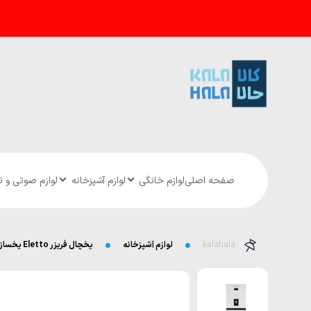
صفحه اصلی
لوازم خانگی
لوازم آشپزخانه
لوازم صوتی و 
kalahala
لوازم آشپزخانه
یخچال فریزر Eletto یخساز و آبریز اتومات Lumi مدل NB8420DN