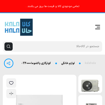
تمامی موجودی کالا و قیمت ها بروز می باشند .
kalahala
لوازم خانگی
کولرگازی پاکشوما 24000 سرد و گرم مدل TPA18CH