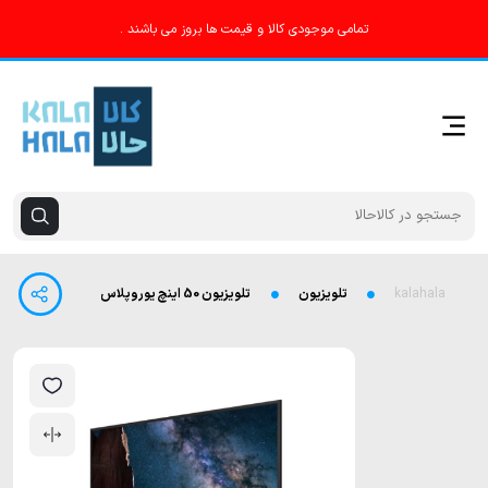
تمامی موجودی کالا و قیمت ها بروز می باشند .
kalahala
تلویزیون
تلویزیون 50 اینچ یوروپلاس مدل ETAD50