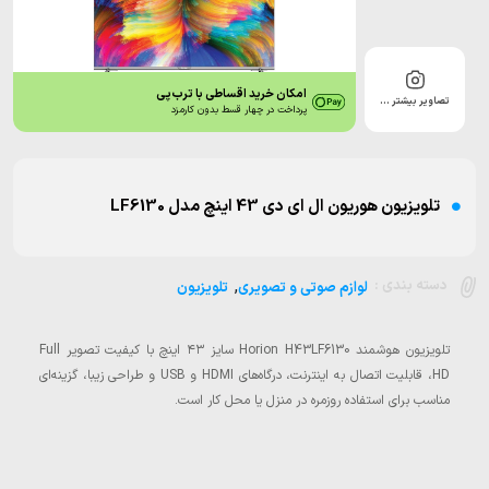
امکان خرید اقساطی با ترب‌پی
تصاویر بیشتر …
پرداخت در چهار قسط بدون کارمزد
تلویزیون هوریون ال ای دی 43 اینچ مدل LF6130
,
دسته بندی :
لوازم صوتی و تصویری
تلویزیون
تلویزیون هوشمند Horion H43LF6130 سایز ۴۳ اینچ با کیفیت تصویر Full
HD، قابلیت اتصال به اینترنت، درگاه‌های HDMI و USB و طراحی زیبا، گزینه‌ای
مناسب برای استفاده روزمره در منزل یا محل کار است.