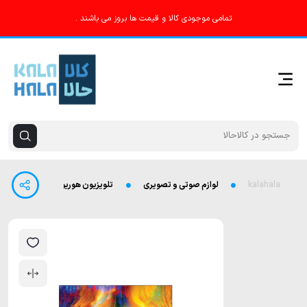
تمامی موجودی کالا و قیمت ها بروز می باشند .
kalahala
لوازم صوتی و تصویری
تلویزیون هوریون ال ای دی 43 اینچ مدل LF6130