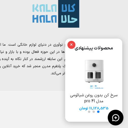
×
کالا حالا، نقطه تلاقی تجربه و نوآوری در دنیای لوازم خانگی است. ما از
محصولات پیشنهادی
تیمی تشکیل شده‌ایم که سال‌ها در این حوزه فعال بوده و با بازار و نیاز
مشتریان به‌خوبی آشنا هستیم. این سابقه ارزشمند در کنار نگاه به آینده و
دیجیتال مارکتینگ، به خلق یک پلتفرم مدرن منجر شد که خرید آنلاین را
برای شما ساده‌تر و هوشمندانه‌تر می‌کند.
ئومی
سرخ کن بدون روغن 8 لیتری
سرخ کن بدون روغن
شیائومی مدل Deerma
ایوولی مدل EVKA-AF8008D
DEM-KZ150W
15,500,000 تومان
17,000,000 تومان