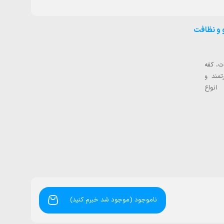
و نظافت
ن مدل E-I158G با توان 3000 وات، کفه
مند و
انواع
ناموجود (موجود شد خبرم کنید)