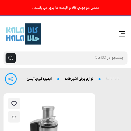
تمامی موجودی کالا و قیمت ها بروز می باشند .
kalahala
لوازم برقی آشپزخانه
آبمیوه‌گیری آیسن مدل IE-j828