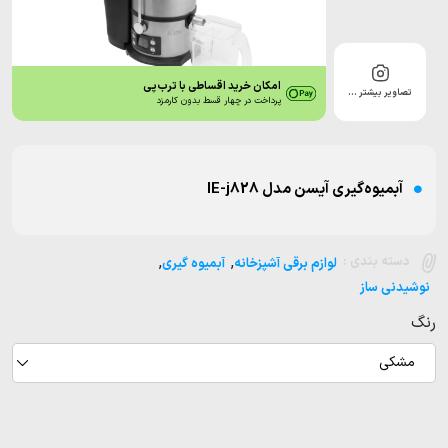
امکان خرید اقساطی با ترب‌پی
تصاویر بیشتر …
پرداخت در چهار قسط بدون کارمزد
آبمیوه‌گیری آیسن مدل IE-j828
,
,
دسته بندی :
لوازم برقی آشپزخانه
آبمیوه گیری
نوشیدنی ساز
رنگ
مشکی