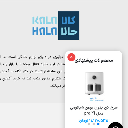
×
کالا حالا، نقطه تلاقی تجربه و نوآوری در دنیای لوازم خانگی است. ما از
محصولات پیشنهادی
تیمی تشکیل شده‌ایم که سال‌ها در این حوزه فعال بوده و با بازار و نیاز
مشتریان به‌خوبی آشنا هستیم. این سابقه ارزشمند در کنار نگاه به آینده و
دیجیتال مارکتینگ، به خلق یک پلتفرم مدرن منجر شد که خرید آنلاین را
برای شما ساده‌تر و هوشمندانه‌تر می‌کند.
ئومی
سرخ کن بدون روغن 8 لیتری
سرخ کن بدون روغن
شیائومی مدل Deerma
ایوولی مدل EVKA-AF8008D
DEM-KZ150W
15,500,000 تومان
17,000,000 تومان