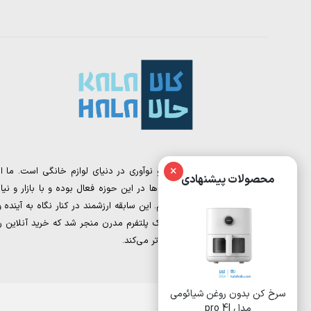
×
کالا حالا، نقطه تلاقی تجربه و نوآوری در دنیای لوازم خانگی است. ما از
محصولات پیشنهادی
تیمی تشکیل شده‌ایم که سال‌ها در این حوزه فعال بوده و با بازار و نیاز
مشتریان به‌خوبی آشنا هستیم. این سابقه ارزشمند در کنار نگاه به آینده و
دیجیتال مارکتینگ، به خلق یک پلتفرم مدرن منجر شد که خرید آنلاین را
برای شما ساده‌تر و هوشمندانه‌تر می‌کند.
ئومی
سرخ کن بدون روغن 8 لیتری
سرخ کن بدون روغن
شیائومی مدل Deerma
ایوولی مدل EVKA-AF8008D