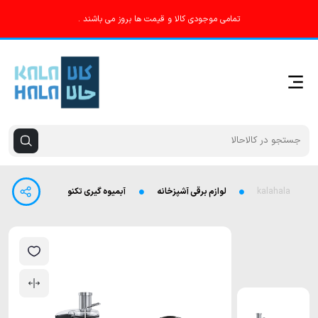
تمامی موجودی کالا و قیمت ها بروز می باشند .
kalahala
لوازم برقی آشپزخانه
آبمیوه گیری تکنو مدل Te-315