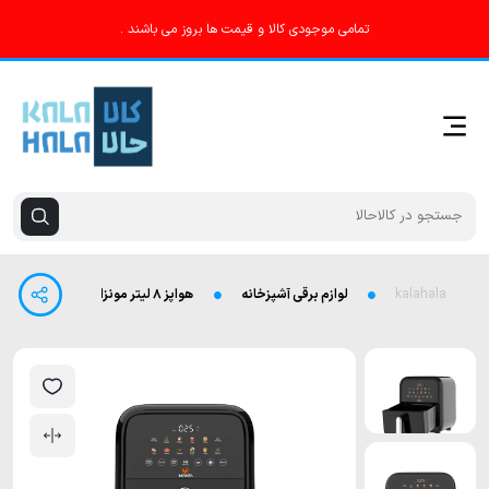
تمامی موجودی کالا و قیمت ها بروز می باشند .
kalahala
لوازم برقی آشپزخانه
هواپز ۸ لیتر مونزا مدل M-AF8002