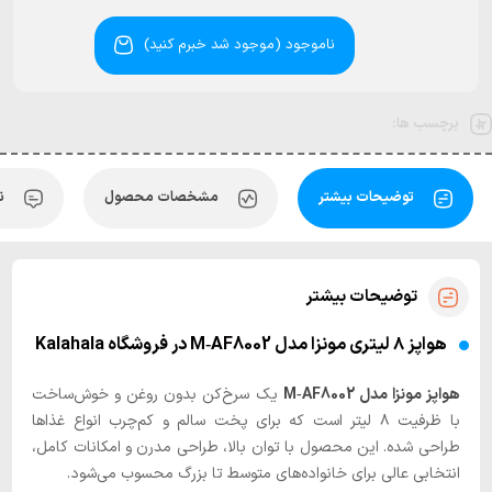
ناموجود (موجود شد خبرم کنید)
برچسب ها:
توضیحات بیشتر
مشخصات محصول
ن
توضیحات بیشتر
هواپز ۸ لیتری مونزا مدل M‑AF8002 در فروشگاه Kalahala
هواپز مونزا مدل M‑AF8002
یک سرخ‌کن بدون روغن و خوش‌ساخت
با ظرفیت ۸ لیتر است که برای پخت سالم و کم‌چرب انواع غذاها
طراحی شده. این محصول با توان بالا، طراحی مدرن و امکانات کامل،
انتخابی عالی برای خانواده‌های متوسط تا بزرگ محسوب می‌شود.