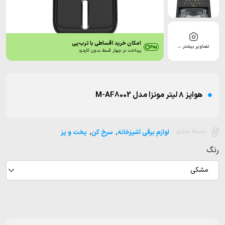
امکان خرید اقساطی با ترب‌پی
تصاویر بیشتر …
پرداخت در چهار قسط بدون کارمزد
هواپز ۸ لیتر مونزا مدل M-AF8002
,
,
دسته بندی :
لوازم برقی آشپزخانه
سرخ کن
پخت و پز
رنگ
مشکی