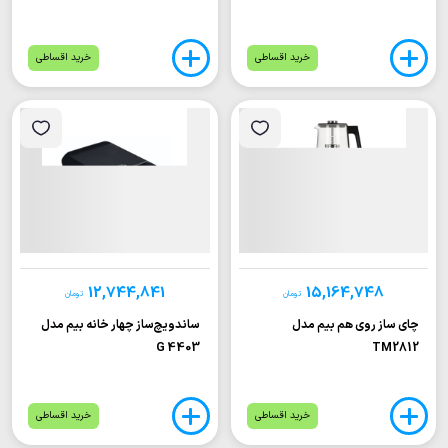
خرید اقساطی
خرید اقساطی
12,744,841
15,164,748
تومان
تومان
چای ساز روی هم بیم مدل
ساندویچ‌ساز چهار خانه بیم مدل
G 4403
TM2812
خرید اقساطی
خرید اقساطی