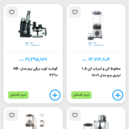
21,295,178
13,712,804
تومان
تومان
مخلوط کن و آسیاب کن 1.5
گوشت کوب برقی بیم مدل HB-
لیتری بیم مدل 1809
4310
خرید اقساطی
خرید اقساطی