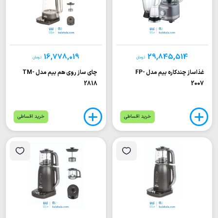
16,778,019
29,845,514
تومان
تومان
غذاساز چندکاره بیم مدل FP-
چای ساز روی هم بیم مدل TM-
2818
2007
خرید اقساطی
خرید اقساطی