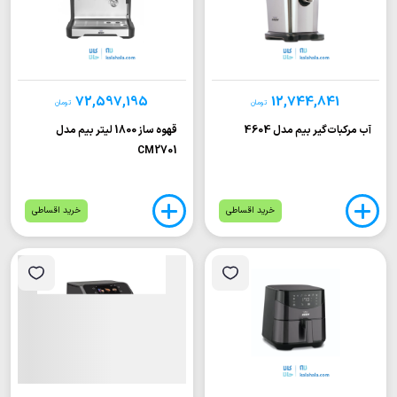
72,597,195
12,744,841
تومان
تومان
آب مرکبات‌گیر بیم مدل 4604
قهوه ساز 1800 لیتر بیم مدل
CM2701
خرید اقساطی
خرید اقساطی