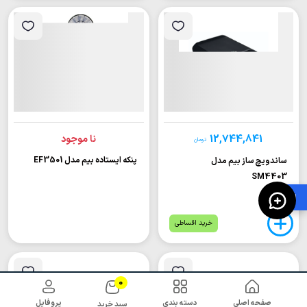
12,744,841
نا موجود
تومان
پنکه ایستاده بیم مدل EF3501
ساندویچ ساز بیم مدل
SM4403
🛍️
خرید اقساطی
0
صفحه اصلی
دسته بندی
پروفایل
سبد خرید