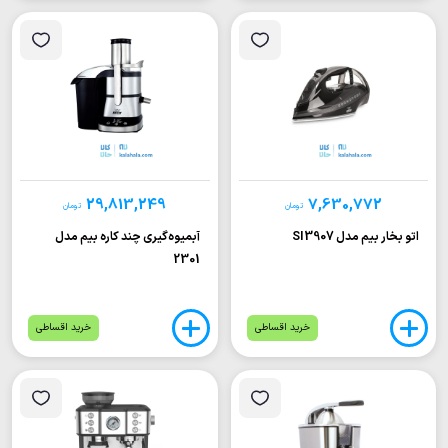
29,813,249
7,630,772
تومان
تومان
اتو بخار بیم مدل SI3907
آبمیوه‌گیری چند کاره بیم مدل
2301
خرید اقساطی
خرید اقساطی