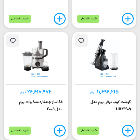
خرید اقساطی
خرید اقساطی
26,618,972
11,696,215
تومان
تومان
گوشت کوب برقی بیم مدل
غذاساز چندکاره 800 وات بیم
HB4309
مدل 2009
خرید اقساطی
خرید اقساطی