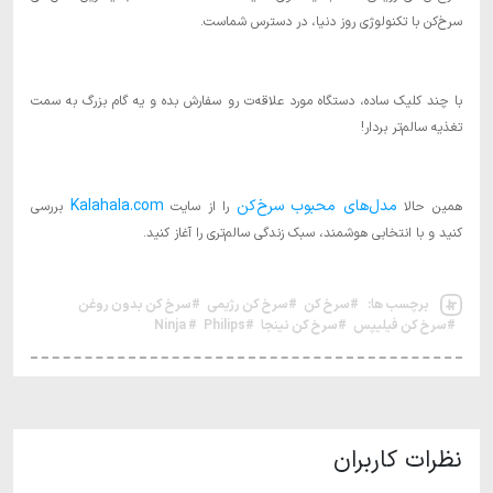
سرخ‌کن با تکنولوژی روز دنیا، در دسترس شماست.
با چند کلیک ساده، دستگاه مورد علاقه‌ت رو سفارش بده و یه گام بزرگ به سمت
تغذیه سالم‌تر بردار!
مدل‌های محبوب سرخ‌کن
Kalahala.com
همین حالا
را از سایت
بررسی
کنید و با انتخابی هوشمند، سبک زندگی سالم‌تری را آغاز کنید.
برچسب ها:
#سرخ کن
#سرخ کن رژیمی
#سرخ کن بدون روغن
#سرخ کن فیلیپس
#سرخ کن نینجا
#Philips
# Ninja
نظرات کاربران