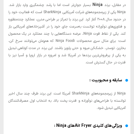
Ninja
در مقابل، برند
بسیار جوان‌تر است اما با رشد چشمگیری وارد بازار شد.
Ninja یکی از زیرمجموعه‌های شرکت آمریکایی SharkNinja است که فعالیت خود را
در حدود سال ۲۰۰۸ آغاز کرد. این برند با تمرکز بر طراحی مدرن، عملکرد چندمنظوره
و فناوری‌های نوآورانه توانست به‌سرعت جای خود را در آشپزخانه‌های آمریکایی باز
کند. یکی از نقاط قوت Ninja، عرضه دستگاه‌هایی با چند عملکرد در یک محصول
است؛ برای مثال سری محصولات Ninja Foodi که هم‌زمان می‌توانند سرخ کن،
بخارپز، توستر، خشک‌کن میوه و حتی پلوپز باشند. این برند در مدت کوتاهی تبدیل
به یکی از پرفروش‌ترین برندها در آمریکا شد و امروزه در بازار اروپا و آسیا نیز با
قدرت در حال گسترش است.
سابقه و محبوبیت :
Ninja از زیرمجموعه‌های SharkNinja آمریکا است. این برند ظرف چند سال اخیر
توانسته با طراحی‌های نوآورانه و قدرت پخت بالا، به انتخاب اول مصرف‌کنندگان
آمریکایی تبدیل شود.
ویژگی‌های کلیدی Air Fryerهای Ninja :