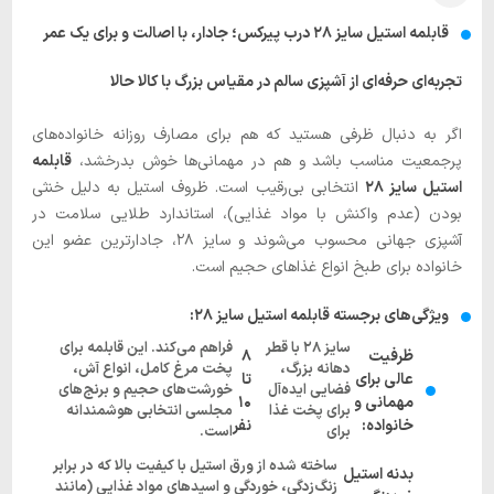
قابلمه استیل سایز ۲۸ درب پیرکس؛ جادار، با اصالت و برای یک عمر
تجربه‌ای حرفه‌ای از آشپزی سالم در مقیاس بزرگ با کالا حالا
اگر به دنبال ظرفی هستید که هم برای مصارف روزانه خانواده‌های
پرجمعیت مناسب باشد و هم در مهمانی‌ها خوش بدرخشد،
قابلمه
استیل سایز ۲۸
انتخابی بی‌رقیب است. ظروف استیل به دلیل خنثی
بودن (عدم واکنش با مواد غذایی)، استاندارد طلایی سلامت در
آشپزی جهانی محسوب می‌شوند و سایز ۲۸، جادارترین عضو این
خانواده برای طبخ انواع غذاهای حجیم است.
ویژگی‌های برجسته قابلمه استیل سایز ۲۸:
سایز ۲۸ با قطر
فراهم می‌کند. این قابلمه برای
ظرفیت
۸
دهانه بزرگ،
پخت مرغ کامل، انواع آش،
عالی برای
تا
فضایی ایده‌آل
خورشت‌های حجیم و برنج‌های
مهمانی و
۱۰
برای پخت غذا
مجلسی انتخابی هوشمندانه
خانواده:
نفر
برای
است.
ساخته شده از ورق استیل با کیفیت بالا که در برابر
بدنه استیل
زنگ‌زدگی، خوردگی و اسیدهای مواد غذایی (مانند