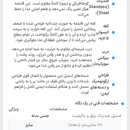
ضدزنگ
گوجه‌فرنگی و لیمو) کاملاً مقاوم است. این قابلمه
(Stainless
هرگز تغییر رنگ نمی‌دهد و طعم اصلی غذا را حفظ
Steel):
می‌کند.
کفه این قابلمه به صورت چندلایه طراحی شده تا ضعف
کفه
رسانایی استیل را جبران کند. این کفه حرارت را به سرعت
کپسولی
جذب کرده و آن را به طور کاملاً یکنواخت در تمام سطح
۵ لایه:
پخش می‌کند تا از سوختن نقطه‌ای غذا جلوگیری شود.
درب شیشه‌ای مقاوم به حرارت، به شما اجازه می‌دهد
درب
بدون برداشتن آن و هدر رفتن انرژی، روند پخت را
پیرکس
مشاهده کنید. سوپاپ خروج بخار نیز فشار داخلی را
سوپاپ‌دار:
تنظیم کرده و مانع از سر رفتن غذا می‌شود.
طراحی
دسته‌های استیل این محصول با اتصال قوی طراحی
ارگونومیک
شده‌اند تا وزن بالای ظرف در حالت پر را به راحتی
تحمل کنند و هنگام استفاده ایمنی کامل را فراهم
و دسته‌های
آورند.
ایمن:
مشخصات فنی در یک نگاه
مشخصات
ویژگی
استیل ضدزنگ براق و باکیفیت
جنس بدنه
۲۸ سانتی‌متر (دهانه)
سایز