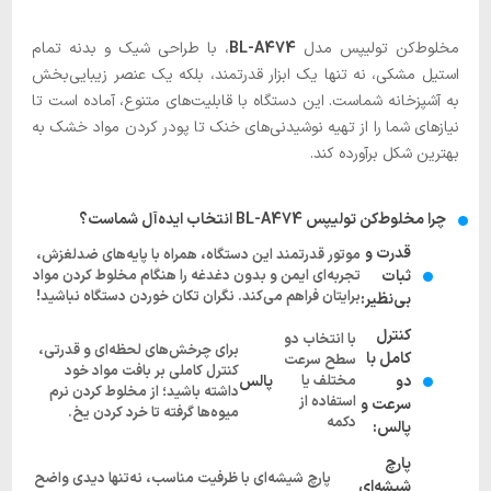
مخلوط‌کن تولیپس مدل
BL-A474
، با طراحی شیک و بدنه تمام
استیل مشکی، نه تنها یک ابزار قدرتمند، بلکه یک عنصر زیبایی‌بخش
به آشپزخانه شماست. این دستگاه با قابلیت‌های متنوع، آماده است تا
نیازهای شما را از تهیه نوشیدنی‌های خنک تا پودر کردن مواد خشک به
بهترین شکل برآورده کند.
چرا مخلوط‌کن تولیپس BL-A474 انتخاب ایده‌آل شماست؟
قدرت و
موتور قدرتمند این دستگاه، همراه با پایه‌های ضدلغزش،
ثبات
تجربه‌ای ایمن و بدون دغدغه را هنگام مخلوط کردن مواد
برایتان فراهم می‌کند. نگران تکان خوردن دستگاه نباشید!
بی‌نظیر:
کنترل
با انتخاب دو
برای چرخش‌های لحظه‌ای و قدرتی،
کامل با
سطح سرعت
کنترل کاملی بر بافت مواد خود
دو
مختلف یا
پالس
داشته باشید؛ از مخلوط کردن نرم
استفاده از
سرعت و
میوه‌ها گرفته تا خرد کردن یخ.
دکمه
پالس:
پارچ
پارچ شیشه‌ای با ظرفیت مناسب، نه‌تنها دیدی واضح
شیشه‌ای