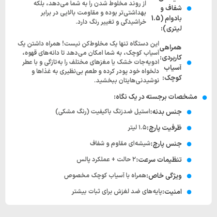
از روند مخلوط شدن را به شما می‌دهد، بلکه
شفاف و
بهداشتی‌تر بوده و مقاومت بالایی در برابر
بادوام (1.5
خراشیدگی و تغییر رنگ دارد.
لیتری):
این دستگاه تنها یک مخلوط‌کن نیست! همراه داشتن یک
همراهی
آسیاب کوچک، به شما امکان می‌دهد تا دانه‌های قهوه،
کاربردی:
ادویه‌جات خشک یا مغزهای مختلف را به‌تازگی و با عطر
آسیاب
دلخواه خود پودر کرده و طعم بی‌نظیری به غذاها و
کوچک:
نوشیدنی‌هایتان ببخشید.
مشخصات برجسته در یک نگاه:
جنس بدنه:
استیل ضدزنگ باکیفیت (رنگ مشکی)
ظرفیت پارچ:
۱.۵ لیتر
جنس پارچ:
شیشه‌ای مقاوم و شفاف
تنظیمات سرعت:
۲ حالت + عملکرد پالس
ویژگی خاص:
همراه با آسیاب کوچک مخصوص
امنیت:
پایه‌های ضد لغزش برای ثبات بیشتر