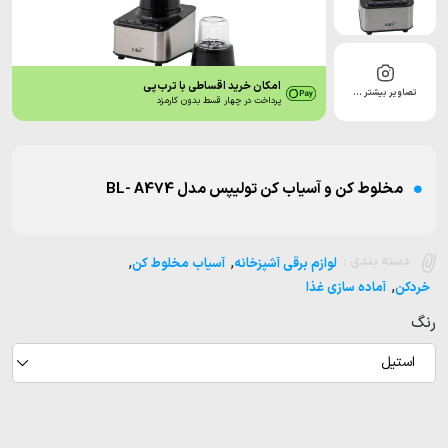
امکان خرید اقساطی با ترب‌پی
تصاویر بیشتر …
پرداخت در چهار قسط بدون کارمزد
مخلوط کن و آسیاب کن تولیپس مدل BL- A474
,
,
دسته بندی :
لوازم برقی آشپزخانه
آسیاب مخلوط کن
,
خردکن
آماده سازی غذا
رنگ
استیل