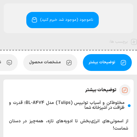
ناموجود (موجود شد خبرم کنید)
برچسب ها:
توضیحات بیشتر
مشخصات محصول
ن
توضیحات بیشتر
مخلوط‌کن و آسیاب تولیپس (Tulips) مدل BL-A474؛ قدرت و
ظرافت در آشپزخانه شما
از اسموتی‌های انرژی‌بخش تا ادویه‌های تازه، همه‌چیز در دستان
شماست!