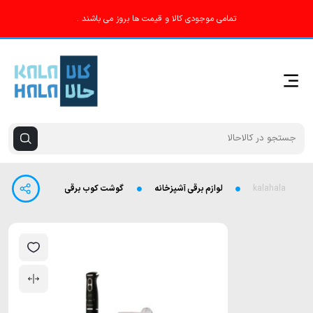
تمامی موجودی کالا و قیمت ها بروز می باشند .
kalahala
لوازم برقی آشپزخانه
گوشت کوب برقی 3 کاره آیسن مدل IE-B322