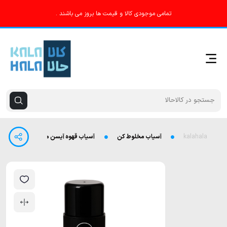
تمامی موجودی کالا و قیمت ها بروز می باشند .
kalahala
آسیاب مخلوط کن
آسیاب قهوه آیسن مدل IE-B250