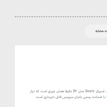
 مشابه
اگر به دنبال اسپیکری هستید که بتواند در هر مهمانی، تولد، دورهمی یا اجرای زنده صدایی با کیفیت، پرقدرت و هیجان‌انگیز پخش کند، اسپیکر Beats مدل B2 دقیقا همان چیزی است که نیاز
با ضمانت رسمی بانیان سرویس قابل خریداری است.