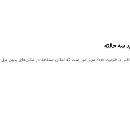
یکی از نقاط قوت اسپیکر بیتس B2، باتری لید-اسید داخلی با ظرفیت 6000 میلی‌آمپر است که امکان