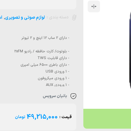
دسته بندی :
,
لوازم صوتی و تصویری
اس
بانیان سرویس
49,215,000
قیمت :
تومان
- دارای توری محافظ فلزی