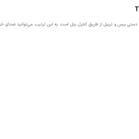
یت‌های جذاب اسپیکر B2، امکان تنظیم دستی بیس و تریبل از طریق کنترل پنل است. به این ترتیب م