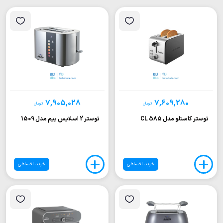
7,905,028
7,609,280
تومان
تومان
توستر کاستلو مدل CL 585
توستر 2 اسلایس بیم مدل 1509
خرید اقساطی
خرید اقساطی