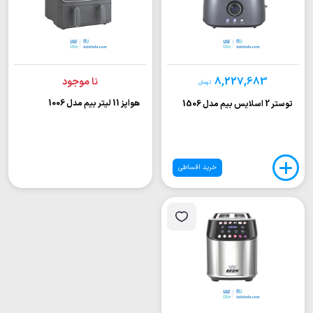
8,227,683
نا موجود
تومان
هواپز 11 لیتر بیم مدل 1006
توستر 2 اسلایس بیم مدل 1506
خرید اقساطی