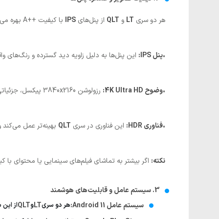
هر دو سری
LT
و
QLT
از پنل‌های
IPS
با کیفیت ++A بهره می‌برند، اما فناوری‌های پردازش تصویر در این دو مدل متفاوت است.
•
پنل IPS:
این پنل‌ها به دلیل زاویه دید گسترده و رنگ‌های واق
•
وضوح 4K Ultra HD:
رزولوشن 3840x2160 پیکسل، جزئیاتی باورنکردنی و تصاویر شفاف را به نمایش می‌گذارد.
•
فناوری HDR:
این فناوری در سری
QLT
بهینه‌تر عمل می‌کند 
نکته:
اگر بیشتر به تماشای فیلم‌های سینمایی یا محتوای با کیفیت بالا علاقه دارید، سری QLT با پشتی
3. سیستم عامل و قابلیت‌های هوشمند
سیستم عامل Android 11:
هر دو سری
LT
و
QLT
از این 