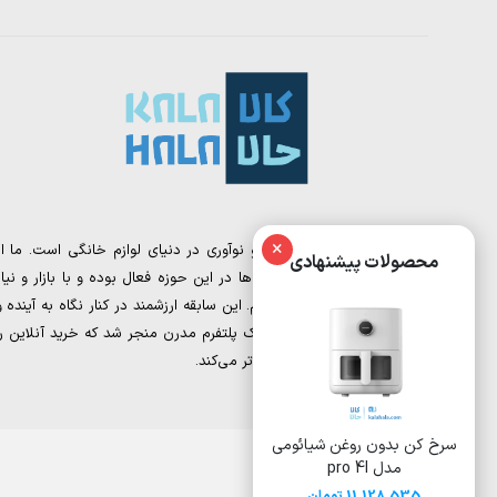
×
کالا حالا، نقطه تلاقی تجربه و نوآوری در دنیای لوازم خانگی است. ما از
محصولات پیشنهادی
تیمی تشکیل شده‌ایم که سال‌ها در این حوزه فعال بوده و با بازار و نیاز
مشتریان به‌خوبی آشنا هستیم. این سابقه ارزشمند در کنار نگاه به آینده و
دیجیتال مارکتینگ، به خلق یک پلتفرم مدرن منجر شد که خرید آنلاین را
برای شما ساده‌تر و هوشمندانه‌تر می‌کند.
ون روغن شیائومی
سرخ کن بدون روغن 8 لیتری
سرخ کن بدون روغن
pro 4l
شیائومی مدل Deerma
ایوولی مدل EVKA-AF8008D
DEM-KZ150W