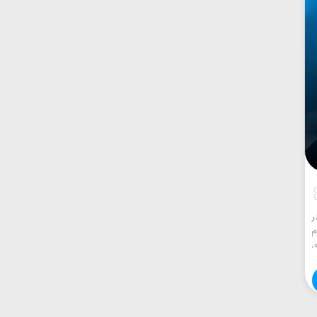
ر
م
،