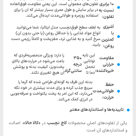
۱۰ برابری
تفلون‌های معمولی است. این یعنی مقاومت فوق‌العاده
در برابر سایش و طول عمری بسیار بیشتر که آن را برای
نسبت به
استفاده روزمره و طولانی‌مدت ایده‌آل می‌کند.
تفلون:
آشپزی
به لطف سطح فوق‌نچسب مدل ایتالیا، شما می‌توانید
با
انواع مواد غذایی را با حداقل روغن (یا حتی بدون آن)
سرخ کنید و به غذایی ترد، مغزپخت و کاملاً رژیمی دست
کمترین
یابید.
روغن:
این تابه
را دارد؛ ویژگی منحصربه‌فردی که
مقاومت
۳۵۰
توانایی
باعث می‌شود در حرارت‌های بالای
حرارتی
درجه
تحمل
پخت‌وپز، کیفیت بدنه و پوشش
خیره‌کننده:
سانتی‌گراد
دما تا
آن هیچ تغییری نکند.
بدنه این ظرف به گونه‌ای طراحی شده که گرما را
حفظ
سریع جذب کرده و برای مدت بیشتری در خود نگه
طولانی‌مدت
می‌دارد، که این امر به پخت یکنواخت و صرفه‌جویی
حرارت:
در انرژی کمک می‌کند.
تاییدیه‌ها و استانداردهای معتبر
یکی از تفاوت‌های اصلی محصولات
کاج نچسب
در
«کالا حالا»
، اصالت
و استانداردهای آن است: