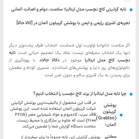
تابه گرانیتی کاج نچسب مدل ایتالیا؛ سلامت، دوام و اصالت آلمانی
تجربه‌ی آشپزی رژیمی و ایمن با پوشش گریبلون آلمان در [کالا حالا]
اگر سلامت خانواده اولویت اول شماست، انتخاب ظرف پخت‌وپز دیگر
تنها یک انتخاب سلیقه‌ای نیست؛ بلکه یک تصمیم حیاتی است.
تابه
نچسب کاج مدل ایتالیا
موجود در
«کالا حالا»
، با بهره‌گیری از
تکنولوژی‌های روز دنیا و پوشش‌های استاندارد، مسیری کوتاه و مطمئن
برای رسیدن به یک آشپزی سالم و بدون ضرر است.
چرا تابه مدل ایتالیا از برند کاج نچسب را انتخاب کنیم؟
در قلب این محصول از باکیفیت‌ترین پوشش گرانیتی
پوشش
شرکت گریبلون آلمان استفاده شده است. این پوشش
گریبلون
فاقد سرب، کادمیوم و مواد شیمیایی مضر (PFOA
(Greblon)
Free) است که علاوه بر سازگاری با محیط زیست،
آلمان:
سلامت دستگاه گوارش شما را تضمین می‌کند.
سختی
پوشش گرانیتی این تابه حدوداً ۱۰ برابر سخت‌تر از