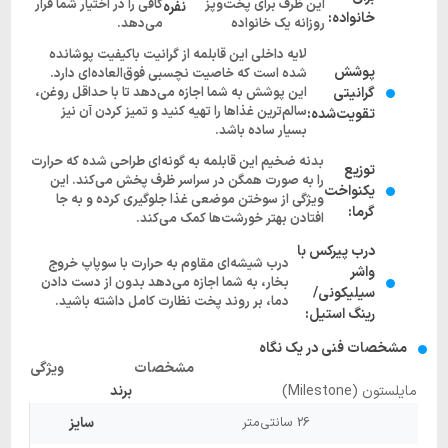
این ظرف برای پخت‌وپز
کافی را در اختیار شما قرار
نفره
خانواده:
روزانه یک خانواده
می‌دهد.
لایه داخلی این قابلمه از گرانیت باکیفیت پوشانده
پوشش
شده است که خاصیت نچسبی فوق‌العاده‌ای دارد.
گرانیتی
این پوشش به شما اجازه می‌دهد تا با حداقل روغن،
سالم‌ترین غذاها را تهیه کنید و تمیز کردن آن نیز
تقویت‌شده:
بسیار ساده باشد.
بدنه ضخیم این قابلمه به گونه‌ای طراحی شده که حرارت
توزیع
را به صورت همگن در سراسر ظرف پخش می‌کند. این
یکنواخت
ویژگی از سوختن موضعی غذا جلوگیری کرده و به جا
گرما:
افتادن بهتر خورشت‌ها کمک می‌کند.
درب پیرکس با
درب شیشه‌ای مقاوم به حرارت با سوپاپ خروج
واشر
بخار، به شما اجازه می‌دهد بدون از دست دادن
سیلیکونی/
دما، بر روند پخت نظارت کامل داشته باشید.
رینگ استیل:
مشخصات فنی در یک نگاه
مشخصات
ویژگی
مایلستون (Milestone)
برند
26 سانتی‌متر
سایز