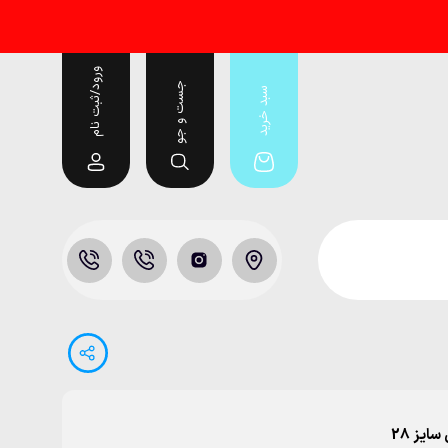
ورود/ثبت نام
جست و جو
سبد خرید
یز 28