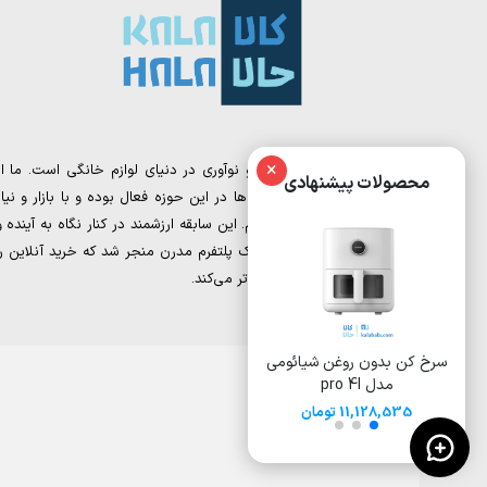
×
کالا حالا، نقطه تلاقی تجربه و نوآوری در دنیای لوازم خانگی است. ما از
محصولات پیشنهادی
تیمی تشکیل شده‌ایم که سال‌ها در این حوزه فعال بوده و با بازار و نیاز
مشتریان به‌خوبی آشنا هستیم. این سابقه ارزشمند در کنار نگاه به آینده و
دیجیتال مارکتینگ، به خلق یک پلتفرم مدرن منجر شد که خرید آنلاین را
برای شما ساده‌تر و هوشمندانه‌تر می‌کند.
ئومی
سرخ کن بدون روغن 8 لیتری
سرخ کن بدون روغن
شیائومی مدل Deerma
ایوولی مدل EVKA-AF8008D
DEM-KZ150W
15,500,000 تومان
17,000,000 تومان