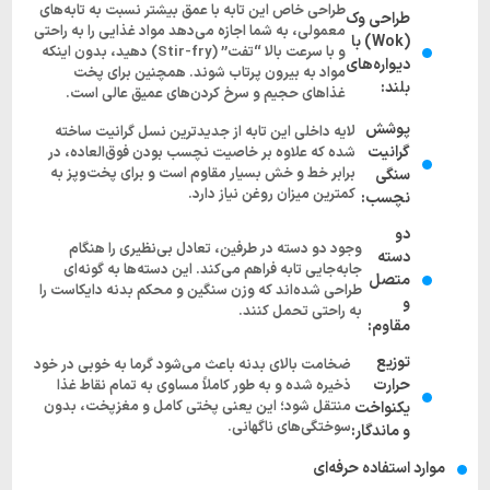
طراحی خاص این تابه با عمق بیشتر نسبت به تابه‌های
طراحی وک
معمولی، به شما اجازه می‌دهد مواد غذایی را به راحتی
(Wok) با
و با سرعت بالا “تفت” (Stir-fry) دهید، بدون اینکه
دیواره‌های
مواد به بیرون پرتاب شوند. همچنین برای پخت
بلند:
غذاهای حجیم و سرخ کردن‌های عمیق عالی است.
پوشش
لایه داخلی این تابه از جدیدترین نسل گرانیت ساخته
گرانیت
شده که علاوه بر خاصیت نچسب بودن فوق‌العاده، در
برابر خط و خش بسیار مقاوم است و برای پخت‌وپز به
سنگی
کمترین میزان روغن نیاز دارد.
نچسب:
دو
وجود دو دسته در طرفین، تعادل بی‌نظیری را هنگام
دسته
جابه‌جایی تابه فراهم می‌کند. این دسته‌ها به گونه‌ای
متصل
طراحی شده‌اند که وزن سنگین و محکم بدنه دایکاست را
و
به راحتی تحمل کنند.
مقاوم:
توزیع
ضخامت بالای بدنه باعث می‌شود گرما به خوبی در خود
حرارت
ذخیره شده و به طور کاملاً مساوی به تمام نقاط غذا
منتقل شود؛ این یعنی پختی کامل و مغزپخت، بدون
یکنواخت
سوختگی‌های ناگهانی.
و ماندگار:
موارد استفاده حرفه‌ای