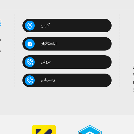
آدرس
د
اینستاگرام
ب
فروش
پشتیبانی
بدون روغن
 تومان