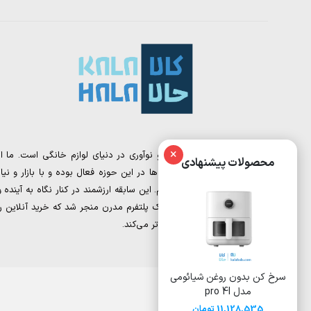
×
کالا حالا، نقطه تلاقی تجربه و نوآوری در دنیای لوازم خانگی است. ما از
محصولات پیشنهادی
تیمی تشکیل شده‌ایم که سال‌ها در این حوزه فعال بوده و با بازار و نیاز
مشتریان به‌خوبی آشنا هستیم. این سابقه ارزشمند در کنار نگاه به آینده و
دیجیتال مارکتینگ، به خلق یک پلتفرم مدرن منجر شد که خرید آنلاین را
برای شما ساده‌تر و هوشمندانه‌تر می‌کند.
سرخ کن بدون روغن شیائومی
سرخ کن بدون روغن 8 لیتری
سرخ کن 
مدل pro 4l
شیائومی مدل Deerma
ایوولی مدل EVKA-AF8008D
DEM-KZ150W
11,128,535 تومان
15,500,000