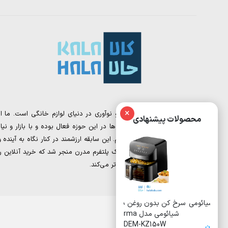
×
کالا حالا، نقطه تلاقی تجربه و نوآوری در دنیای لوازم خانگی است. ما از
محصولات پیشنهادی
تیمی تشکیل شده‌ایم که سال‌ها در این حوزه فعال بوده و با بازار و نیاز
مشتریان به‌خوبی آشنا هستیم. این سابقه ارزشمند در کنار نگاه به آینده و
دیجیتال مارکتینگ، به خلق یک پلتفرم مدرن منجر شد که خرید آنلاین را
برای شما ساده‌تر و هوشمندانه‌تر می‌کند.
ئومی
سرخ کن بدون روغن 8 لیتری
سرخ کن بدون روغن
شیائومی مدل Deerma
ایوولی مدل EVKA-AF8008D
DEM-KZ150W
15,500,000 تومان